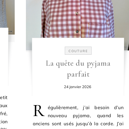
COUTURE
La quête du pyjama
parfait
24 janvier 2026
tit
R
aux
égulièrement, j’ai besoin d’un
fré,
nouveau pyjama, quand les
tion
anciens sont usés jusqu’à la corde. J’ai