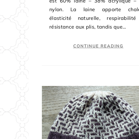
est 60% laine – 38% acrylique –
nylon. La laine apporte chale
élasticité naturelle, respirabilit
résistance aux plis, tandis que…
CONTINUE READING