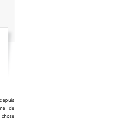
depuis
mme de
t chose