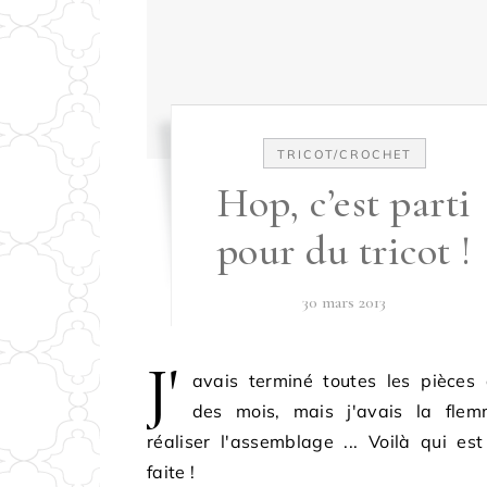
TRICOT/CROCHET
Hop, c’est parti
pour du tricot !
30 mars 2013
J'
avais terminé toutes les pièces 
des mois, mais j'avais la fle
réaliser l'assemblage ... Voilà qui es
faite !