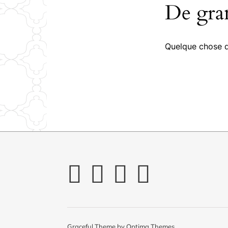
De gran
Quelque chose d’
Graceful Theme by
Optima Themes