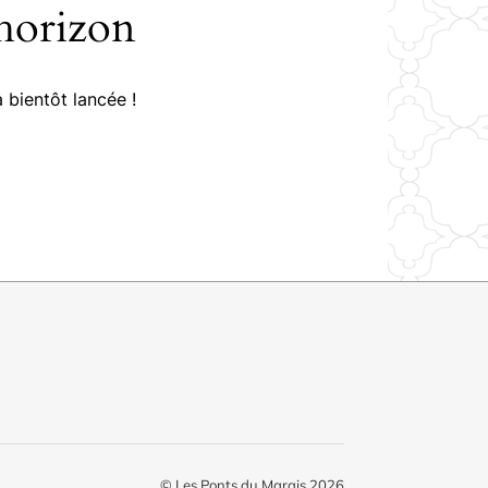
’horizon
 bientôt lancée !
© Les Ponts du Marais 2026