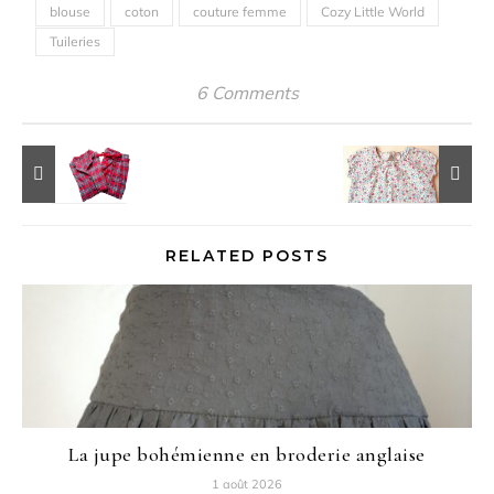
blouse
coton
couture femme
Cozy Little World
Tuileries
6 Comments
RELATED POSTS
La jupe bohémienne en broderie anglaise
1 août 2026