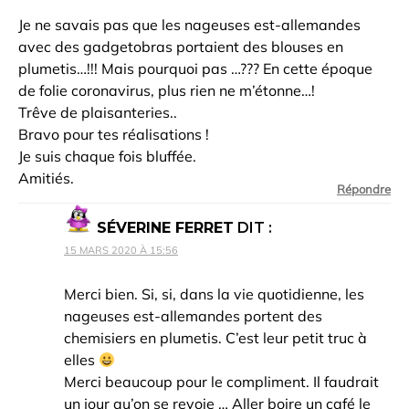
Je ne savais pas que les nageuses est-allemandes
avec des gadgetobras portaient des blouses en
plumetis…!!! Mais pourquoi pas …??? En cette époque
de folie coronavirus, plus rien ne m’étonne…!
Trêve de plaisanteries..
Bravo pour tes réalisations !
Je suis chaque fois bluffée.
Amitiés.
Répondre
SÉVERINE FERRET
DIT :
15 MARS 2020 À 15:56
Merci bien. Si, si, dans la vie quotidienne, les
nageuses est-allemandes portent des
chemisiers en plumetis. C’est leur petit truc à
elles
Merci beaucoup pour le compliment. Il faudrait
un jour qu’on se revoie … Aller boire un café le