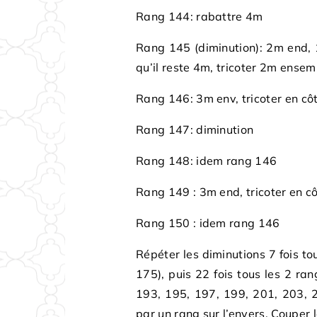
Rang 144: rabattre 4m
Rang 145 (diminution): 2m end, 1
qu’il reste 4m, tricoter 2m ense
Rang 146: 3m env, tricoter en côt
Rang 147: diminution
Rang 148: idem rang 146
Rang 149 : 3m end, tricoter en cô
Rang 150 : idem rang 146
Répéter les diminutions 7 fois t
175), puis 22 fois tous les 2 ra
193, 195, 197, 199, 201, 203, 
par un rang sur l’envers. Couper le