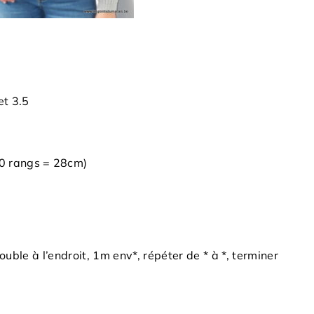
et 3.5
0 rangs = 28cm)
uble à l’endroit, 1m env*, répéter de * à *, terminer