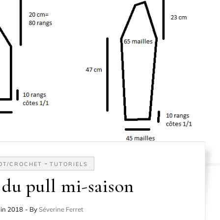
-
OT/CROCHET
TUTORIELS
 du pull mi-saison
uin 2018
- By
Séverine Ferret