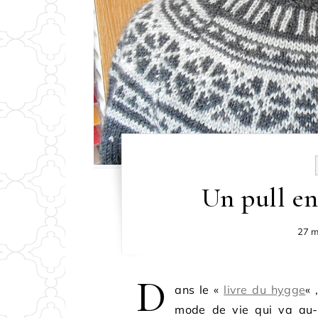
Un pull en
27 m
D
ans le «
livre du hygge
« 
mode de vie qui va au-d