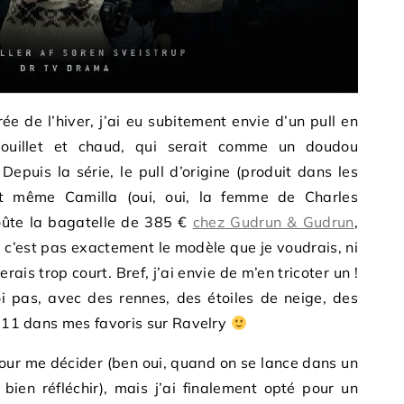
rée de l’hiver, j’ai eu subitement envie d’un pull en
douillet et chaud, qui serait comme un doudou
Depuis la série, le pull d’origine (produit dans les
et même Camilla (oui, oui, la femme de Charles
coûte la bagatelle de 385 €
chez Gudrun & Gudrun
,
, c’est pas exactement le modèle que je voudrais, ni
verais trop court. Bref, j’ai envie de m’en tricoter un !
i pas, avec des rennes, des étoiles de neige, des
s 11 dans mes favoris sur Ravelry
 pour me décider (ben oui, quand on se lance dans un
t bien réfléchir), mais j’ai finalement opté pour un