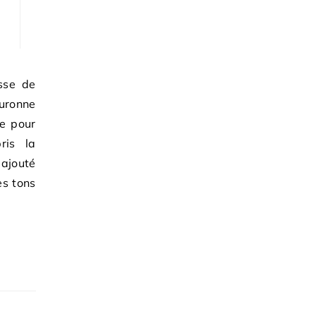
esse de
ouronne
ée pour
ris la
 ajouté
es tons