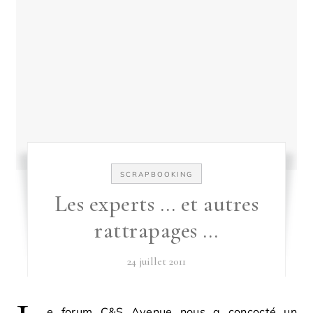
SCRAPBOOKING
Les experts … et autres
rattrapages …
24 juillet 2011
e forum C&S Avenue nous a concocté un