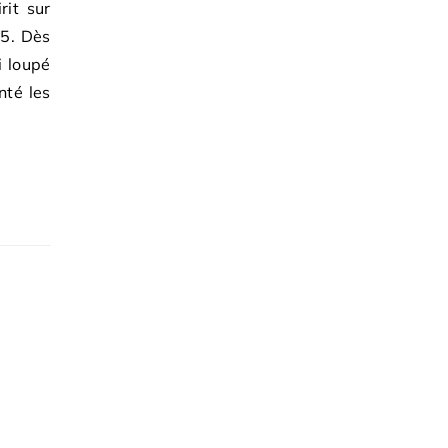
rit sur
25. Dès
i loupé
nté les