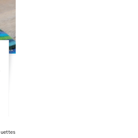
t
uettes