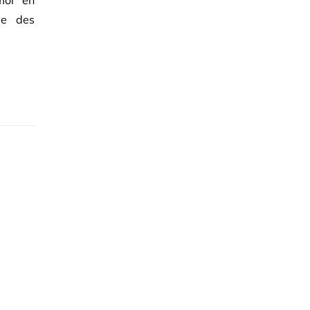
moi en
te des