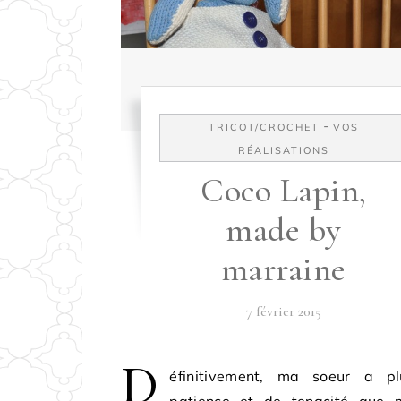
-
TRICOT/CROCHET
VOS
RÉALISATIONS
Coco Lapin,
made by
marraine
7 février 2015
D
éfinitivement, ma soeur a p