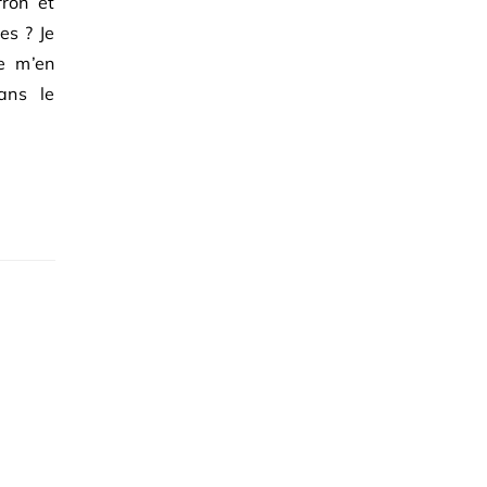
ron et
es ? Je
e m’en
ans le