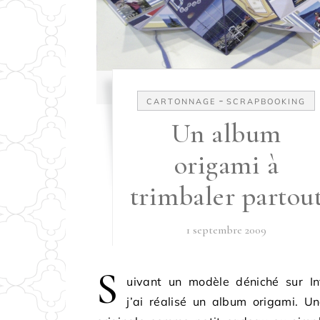
-
CARTONNAGE
SCRAPBOOKING
Un album
origami à
trimbaler partou
1 septembre 2009
S
uivant un modèle déniché sur Int
j’ai réalisé un album origami. U