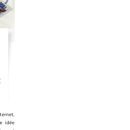
t
ernet,
ne idée