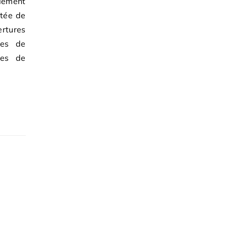
lement
rtée de
rtures
les de
ées de