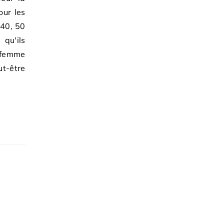
our les
 40, 50
qu'ils
 femme
ut-être