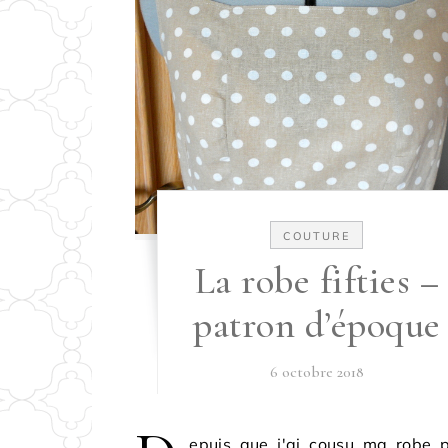
COUTURE
La robe fifties –
patron d’époque
6 octobre 2018
epuis que j'ai cousu ma robe p