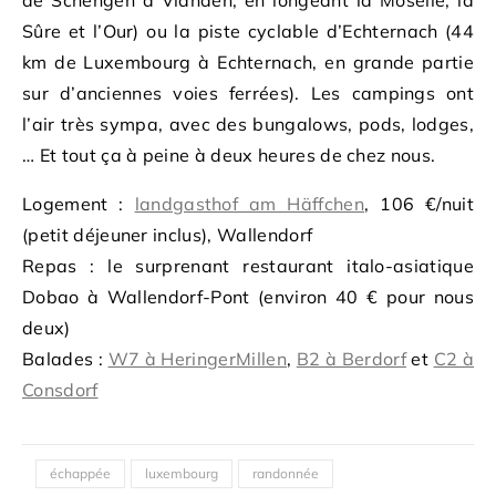
de Schengen à Vianden, en longeant la Moselle, la
Sûre et l’Our) ou la piste cyclable d’Echternach (44
km de Luxembourg à Echternach, en grande partie
sur d’anciennes voies ferrées). Les campings ont
l’air très sympa, avec des bungalows, pods, lodges,
… Et tout ça à peine à deux heures de chez nous.
Logement :
landgasthof am Häffchen
, 106 €/nuit
(petit déjeuner inclus), Wallendorf
Repas : le surprenant restaurant italo-asiatique
Dobao à Wallendorf-Pont (environ 40 € pour nous
deux)
Balades :
W7 à HeringerMillen
,
B2 à Berdorf
et
C2 à
Consdorf
échappée
luxembourg
randonnée