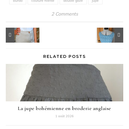
Burda
couture fillette
double gaze
jupe
2 Comments
RELATED POSTS
La jupe bohémienne en broderie anglaise
1 août 2026