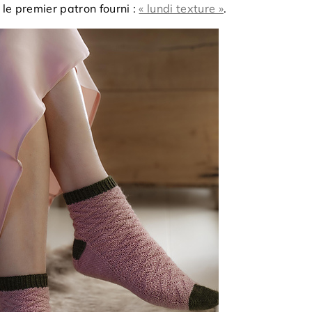
r le premier patron fourni :
« lundi texture »
.