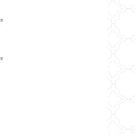
re
re