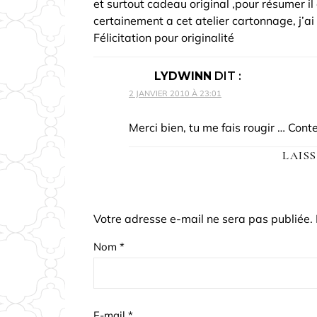
et surtout cadeau original ,pour résumer il 
certainement a cet atelier cartonnage, j’ai
Félicitation pour originalité
LYDWINN
DIT :
2 JANVIER 2010 À 23:01
Merci bien, tu me fais rougir … Conte
LAIS
Votre adresse e-mail ne sera pas publiée.
Nom
*
E-mail
*