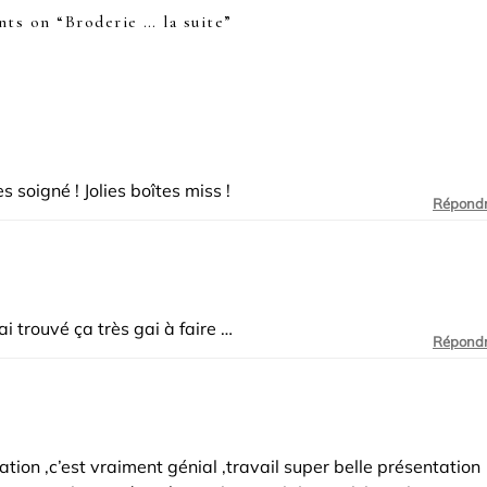
ts on “
Broderie … la suite
”
rès soigné ! Jolies boîtes miss !
Répond
i trouvé ça très gai à faire …
Répond
lisation ,c’est vraiment génial ,travail super belle présentation