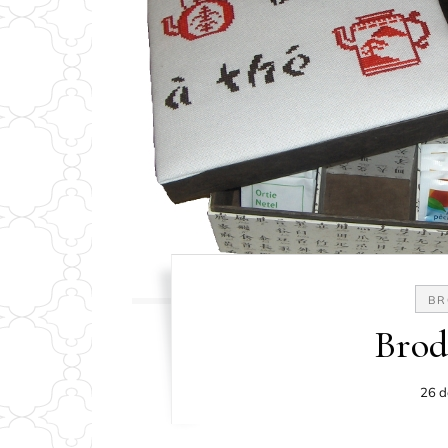
BR
Brod
26 