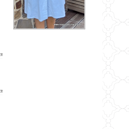
re
re