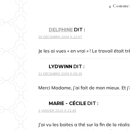
4 Commen
DELPHINE
DIT :
30 DÉCEMBRE 2009 À 22:07
Je les ai vues « en vrai » ! Le travail était t
LYDWINN
DIT :
31 DÉCEMBRE 2009 À 09:35
Merci Madame, j’ai fait de mon mieux. Et j’a
MARIE - CÉCILE
DIT :
2 JANVIER 2010 À 22:40
J’ai vu les boites a thé sur la fin de la réa