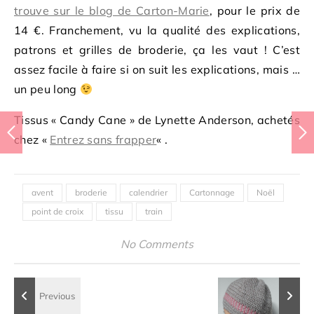
trouve sur le blog de Carton-Marie
, pour le prix de
14 €. Franchement, vu la qualité des explications,
patrons et grilles de broderie, ça les vaut ! C’est
assez facile à faire si on suit les explications, mais …
un peu long
Tissus « Candy Cane » de Lynette Anderson, achetés
chez «
Entrez sans frapper
« .
avent
broderie
calendrier
Cartonnage
Noël
point de croix
tissu
train
No Comments