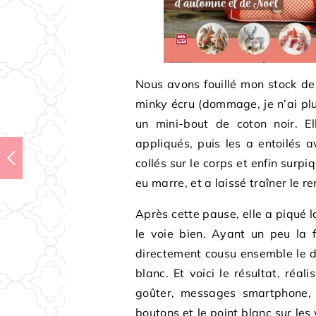
Nous avons fouillé mon stock de t
minky écru (dommage, je n’ai plu
un mini-bout de coton noir. E
appliqués, puis les a entoilés a
collés sur le corps et enfin surp
eu marre, et a laissé traîner le 
Après cette pause, elle a piqué 
le voie bien. Ayant un peu la 
directement cousu ensemble le de
blanc. Et voici le résultat, réa
goûter, messages smartphone, j
boutons et le point blanc sur les ye