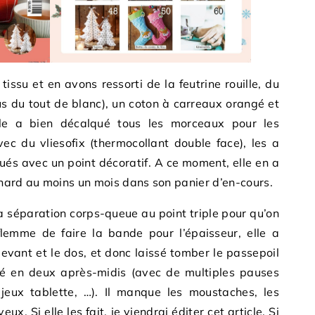
issu et en avons ressorti de la feutrine rouille, du
s du tout de blanc), un coton à carreaux orangé et
lle a bien décalqué tous les morceaux pour les
vec du vliesofix (thermocollant double face), les a
iqués avec un point décoratif. A ce moment, elle en a
renard au moins un mois dans son panier d’en-cours.
la séparation corps-queue au point triple pour qu’on
flemme de faire la bande pour l’épaisseur, elle a
vant et le dos, et donc laissé tomber le passepoil
lisé en deux après-midis (avec de multiples pauses
eux tablette, …). Il manque les moustaches, les
ux. Si elle les fait, je viendrai éditer cet article. Si