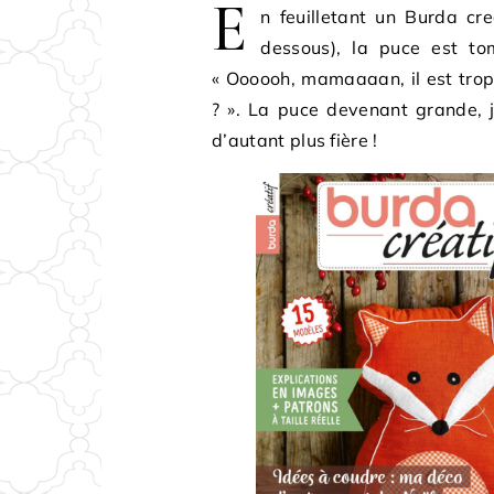
E
n feuilletant un Burda cr
dessous), la puce est to
« Oooooh, mamaaaan, il est tro
? ». La puce devenant grande, je
d’autant plus fière !