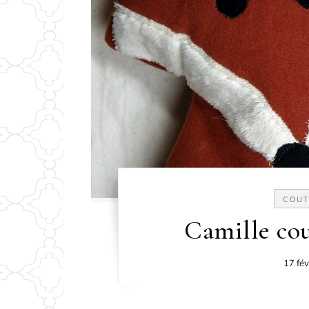
COUT
Camille cou
17 fév