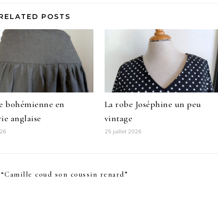
RELATED POSTS
pe bohémienne en
La robe Joséphine un peu
ie anglaise
vintage
026
25 juillet 2026
 “
Camille coud son coussin renard
”