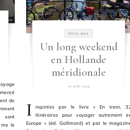
PAYS-BAS
Un long weekend
en Hollande
méridionale
 voyage
10 août 2024
mmencé
ment de
I
nspirées par le livre « En train, 3
tamment
itinéraires pour voyager autrement e
, sont
Europe » (éd. Gallimard) et par le magazin
 me le