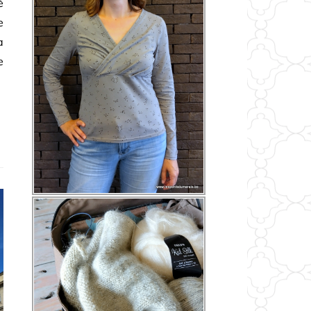
é
e
a
e