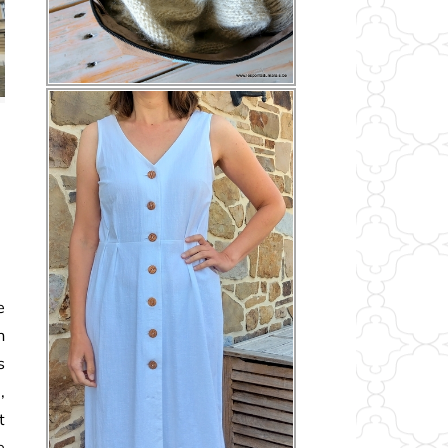
e
n
s
,
t
e