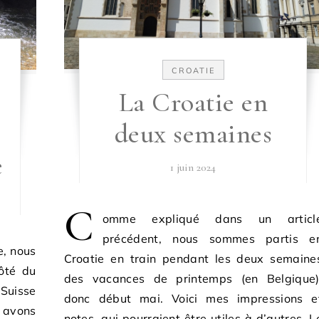
CROATIE
La Croatie en
deux semaines
e
1 juin 2024
C
omme expliqué dans un articl
précédent, nous sommes partis e
e, nous
Croatie en train pendant les deux semaine
ôté du
des vacances de printemps (en Belgique)
Suisse
donc début mai. Voici mes impressions e
s avons
notes, qui pourraient être utiles à d’autres. L