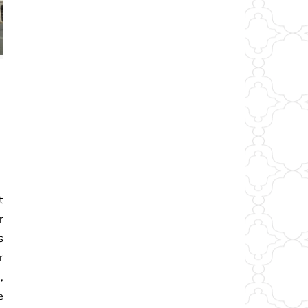
t
r
s
r
,
e