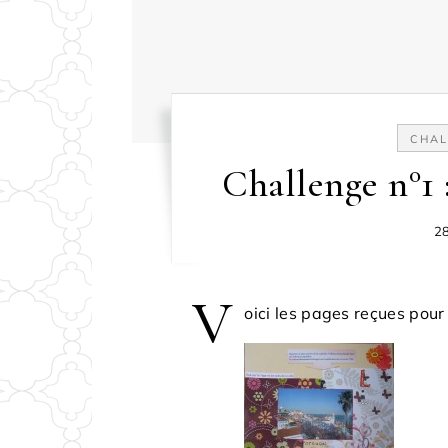
CHAL
Challenge n°1 
28
V
oici les pages reçues pou