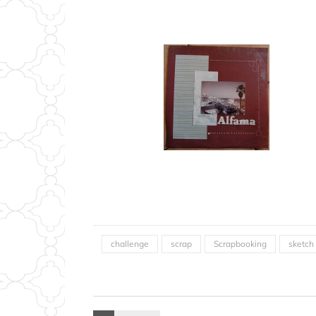
challenge
scrap
Scrapbooking
sketch