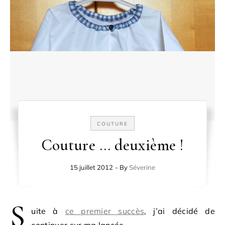
COUTURE
Couture … deuxième !
15 juillet 2012
- By
Séverine
S
uite à
ce premier succès
, j’ai décidé de