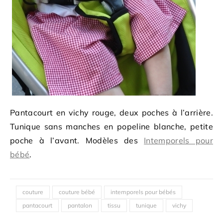
Pantacourt en vichy rouge, deux poches à l’arrière.
Tunique sans manches en popeline blanche, petite
poche à l’avant. Modèles des
Intemporels pour
bébé
.
couture
couture bébé
intemporels pour bébés
pantacourt
pantalon
tissu
tunique
vichy