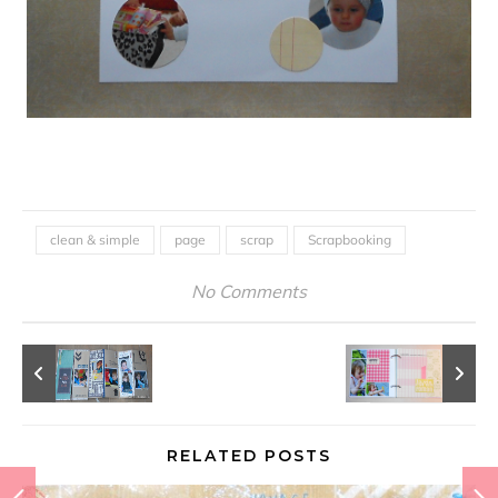
clean & simple
page
scrap
Scrapbooking
No Comments
RELATED POSTS