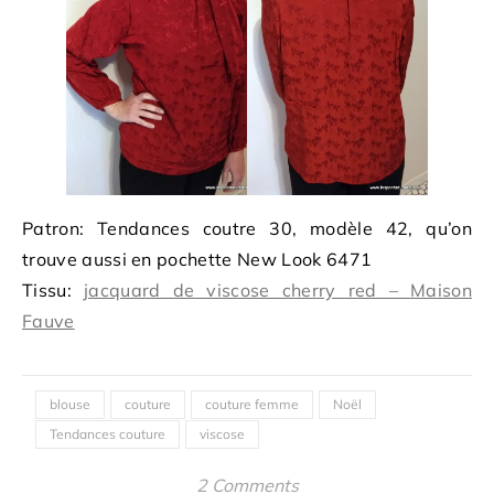
Patron: Tendances coutre 30, modèle 42, qu’on
trouve aussi en pochette New Look 6471
Tissu:
jacquard de viscose cherry red – Maison
Fauve
blouse
couture
couture femme
Noël
Tendances couture
viscose
2 Comments