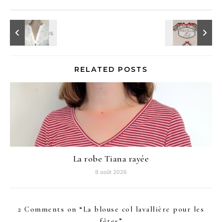
RELATED POSTS
La robe Tiana rayée
8 août 2026
2 Comments on “
La blouse col lavallière pour les
fêtes
”