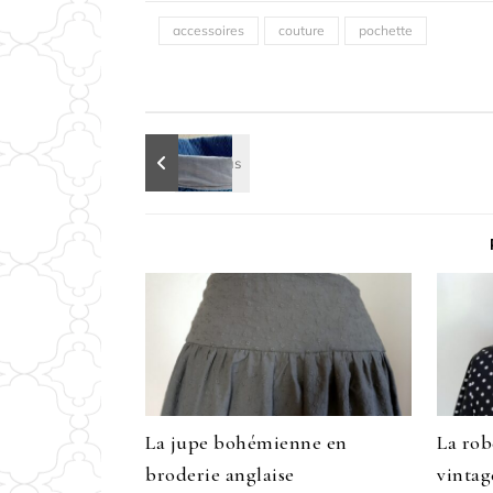
accessoires
couture
pochette
La jupe bohémienne en
La rob
broderie anglaise
vintag