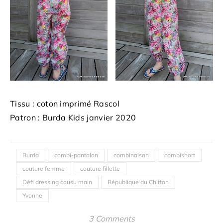
Tissu : coton imprimé Rascol
Patron : Burda Kids janvier 2020
Burda
combi-pantalon
combinaison
combishort
couture femme
couture fillette
Défi dressing cousu main
République du Chiffon
Yvonne
3 Comments