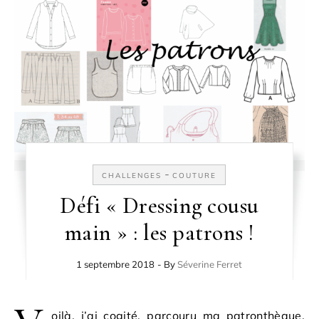
-
CHALLENGES
COUTURE
Défi « Dressing cousu
main » : les patrons !
1 septembre 2018
- By
Séverine Ferret
oilà, j’ai cogité, parcouru ma patronthèque,