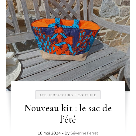
-
ATELIERS/COURS
COUTURE
Nouveau kit : le sac de
l’été
18 mai 2024
- By
Séverine Ferret