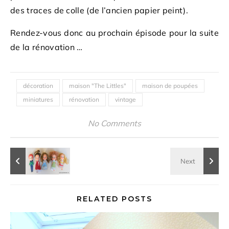
des traces de colle (de l’ancien papier peint).
Rendez-vous donc au prochain épisode pour la suite
de la rénovation …
décoration
maison "The Littles"
maison de poupées
miniatures
rénovation
vintage
No Comments
RELATED POSTS