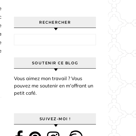
e
c
RECHERCHER
e
à
Rechercher :
e
e
SOUTENIR CE BLOG
Vous aimez mon travail ? Vous
pouvez me soutenir en m'offrant un
petit café.
SUIVEZ-MOI !