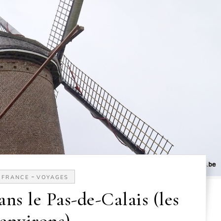
-
FRANCE
VOYAGES
s le Pas-de-Calais (les
environs)