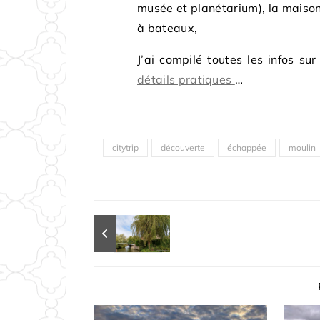
musée et planétarium), la maison 
à bateaux,
J’ai compilé toutes les infos su
détails pratiques
…
citytrip
découverte
échappée
moulin