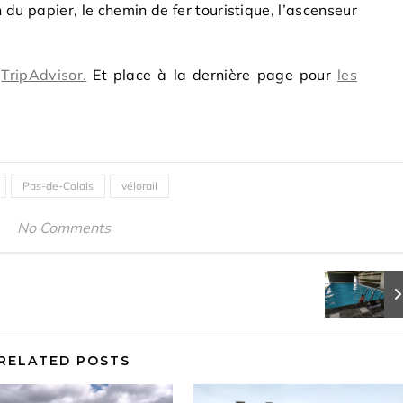
du papier, le chemin de fer touristique, l’ascenseur
r
TripAdvisor.
Et place à la dernière page pour
les
Pas-de-Calais
vélorail
No Comments
RELATED POSTS