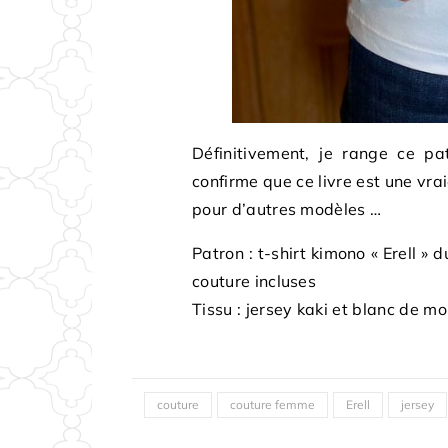
Définitivement, je range ce pa
confirme que ce livre est une vrai
pour d’autres modèles …
Patron : t-shirt kimono « Erell » 
couture incluses
Tissu : jersey kaki et blanc de m
couture
couture femme
Erell
jersey