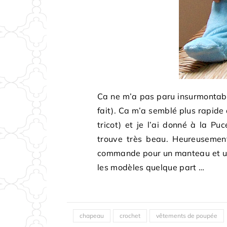
Ca ne m’a pas paru insurmontable
fait). Ca m’a semblé plus rapide q
tricot) et je l’ai donné à la Puc
trouve très beau. Heureusement
commande pour un manteau et un 
les modèles quelque part …
chapeau
crochet
vêtements de poupée