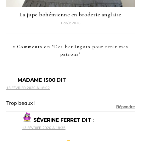
La jupe bohémienne en broderie anglaise
1 août 2026
2 Comments on “
Des berlingots pour tenir mes
patrons
”
MADAME 1500
DIT :
13 FÉVRIER 2020 À 18:02
Trop beaux !
Répondre
SÉVERINE FERRET
DIT :
13 FÉVRIER 2020 À 18:35