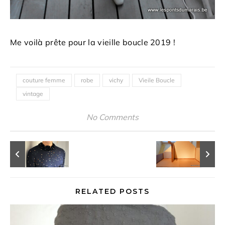
Me voilà prête pour la vieille boucle 2019 !
couture femme
robe
vichy
Vieile Boucle
vintage
No Comments
RELATED POSTS