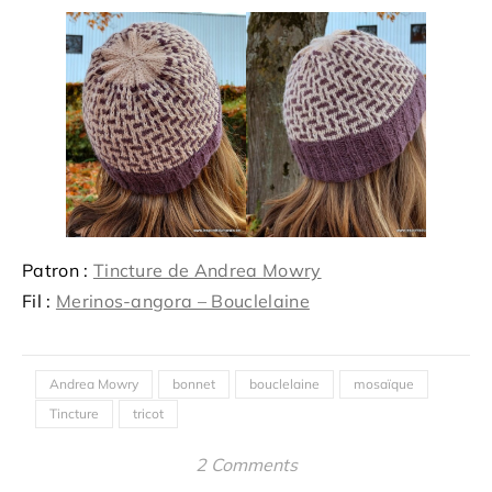
Patron :
Tincture de Andrea Mowry
Fil :
Merinos-angora – Bouclelaine
Andrea Mowry
bonnet
bouclelaine
mosaïque
Tincture
tricot
2 Comments