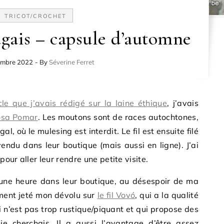
TRICOT/CROCHET
gais – capsule d’automne
embre 2022
- By
Séverine Ferret
cle que j’avais rédigé sur la laine éthique
, j’avais
osa Pomar
. Les moutons sont de races autochtones,
al, où le mulesing est interdit. Le fil est ensuite filé
vendu dans leur boutique (mais aussi en ligne). J’ai
our aller leur rendre une petite visite.
ne heure dans leur boutique, au désespoir de ma
ment jeté mon dévolu sur
le fil Vovó
, qui a la qualité
i n’est pas trop rustique/piquant et qui propose des
je cherchais. Il a aussi l’avantage d’être assez