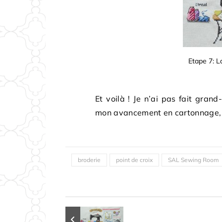
Etape 7: L
Et voilà ! Je n’ai pas fait gran
mon avancement en cartonnage, m
broderie
point de croix
SAL Sewing Room