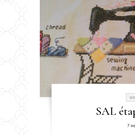
BR
SAL étape
7 s