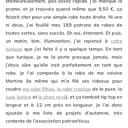
Malheureusement, pas assez rapide, j’ai manqué la
promo, et je trouvais quand même que 9,50 €, ça
faisait cher pour une simple robe toute droite. Ni une
ni deux, j’ai fouillé mes 189 patrons de robes de
toutes sortes, sans succès. Eh oui, étonnant. Et puis,
un matin, bim, illumination, j’ai repensé à
cette
tunique
que j’ai faite il y a quelque temps. En tant
que tunique, je ne la porte presque jamais, mais
j’étais sûre qu’elle irait parfaitement en tant que
robe. Je l’ai comparée à la robe de ma voisine
Martine (la même qui m’a filé ses rideaux pour
coudre
ma robe fifties
,
la robe trapèze
de la puce, la
jupe Justine
et
le short rayé
), et ça tombait tip top en
largeur et à 12 cm près en longueur. Je l’ai donc
ajoutée à ma liste de projets d’automne, très
contente de l’association patron/tissu.